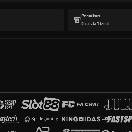
Penarikan
Rata-rata 3 Menit