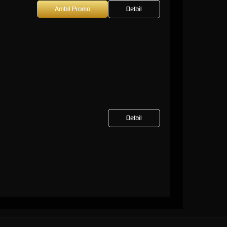
Ambil Promo
Detail
Detail