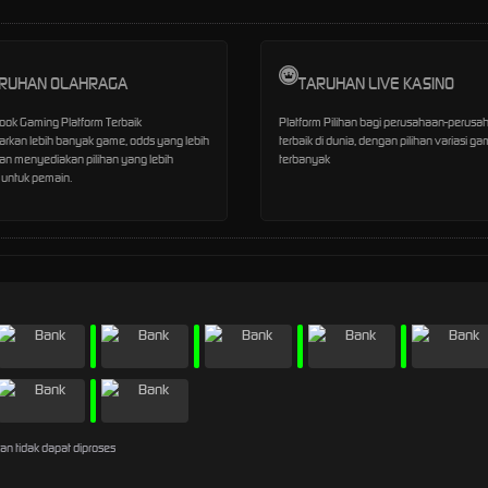
RUHAN OLAHRAGA
TARUHAN LIVE KASINO
ook Gaming Platform Terbaik
Platform Pilihan bagi perusahaan-perusa
kan lebih banyak game, odds yang lebih
terbaik di dunia, dengan pilihan variasi g
 dan menyediakan pilihan yang lebih
terbanyak
untuk pemain.
an tidak dapat diproses