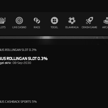
LOTS
LIVE CASINO
RACE
TOGEL
OLAHRAGA
CRASH GAME
ARC
US ROLLINGAN SLOT 0.3%
gal akhir:
08-Sep-2030