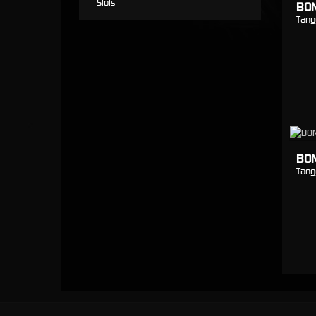
Slots
BON
Tang
BON
Tang