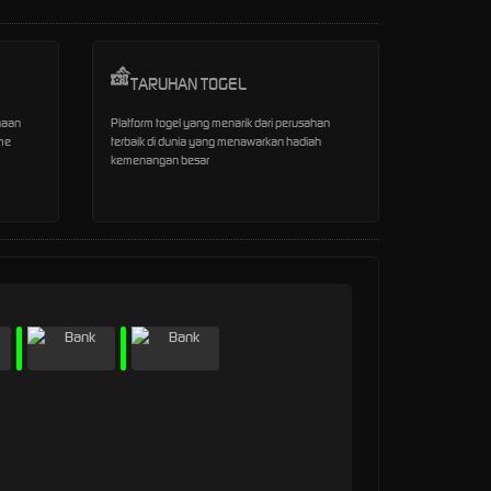
TARUHAN TOGEL
haan
Platform togel yang menarik dari perusahan
ame
terbaik di dunia yang menawarkan hadiah
kemenangan besar