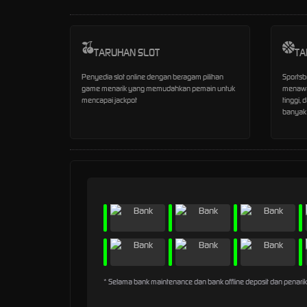
TARUHAN SLOT
TA
Penyedia slot online dengan beragam pilihan
Sportsb
game menarik yang memudahkan pemain untuk
menawar
mencapai jackpot
tinggi,
banyak 
* Selama bank maintenance dan bank offline deposit dan penarik