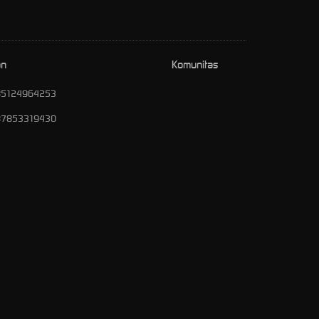
an
Komunitas
85124964253
87853319430