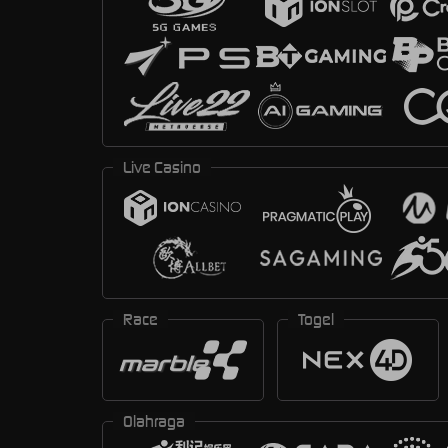
Live Casino
Race
Togel
Olahraga