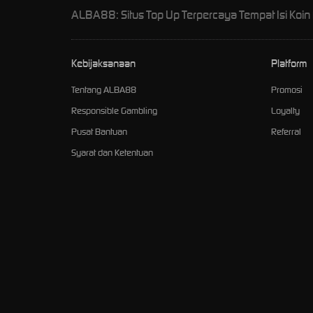
ALBA88: Situs Top Up Terpercaya Tempat Isi Koi
Kebijaksanaan
Platform
Tentang ALBA88
Promosi
Responsible Gambling
Loyalty
Pusat Bantuan
Referral
Syarat dan Ketentuan