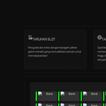
TARUHAN SLOT
TA
Penyedia slot online dengan beragam pilihan
Sportsb
game menarik yang memudahkan pemain untuk
menawar
mencapai jackpot
tinggi,
banyak 