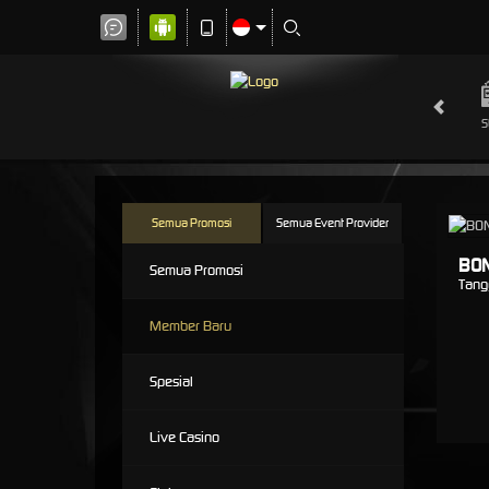
HOT GAMES
S
Semua Promosi
Semua Event Provider
BO
Semua Promosi
Tang
Member Baru
Spesial
Live Casino