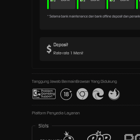
* Selama bank maintenance dan bank offline deposit dan penarik
Deposit
Rata-rata 1 Menit
Tanggung Jawab Bermain
Browser Yang Didukung
Platform Penyedia Layanan
Slots