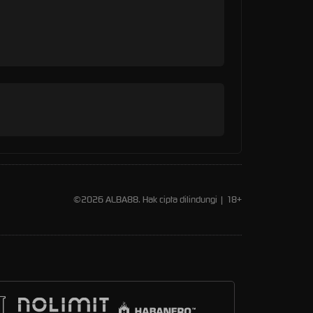
©2026 ALBA88. Hak cipta dilindungi | 18+