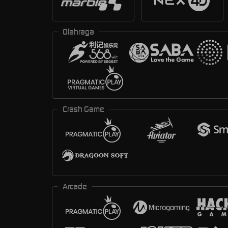
Olahraga
Crash Game
Arcade