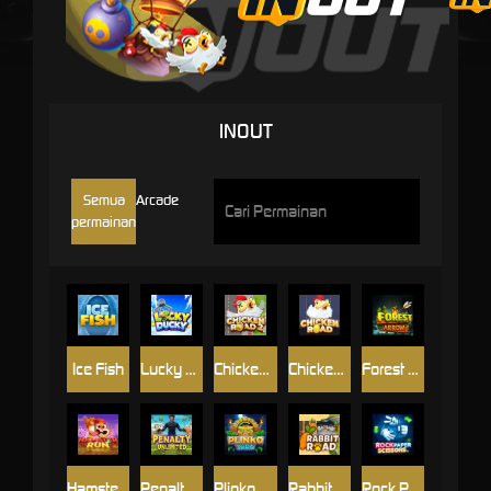
INOUT
Semua
Arcade
permainan
Ice Fish
Lucky Ducky
Chicken Road 2.0
Chicken Road
Forest Arrow
Hamster Run
Penalty Unlimited
Plinko Aztec
Rabbit Road
Rock Paper Scissors