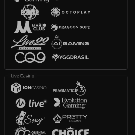
Live Casino