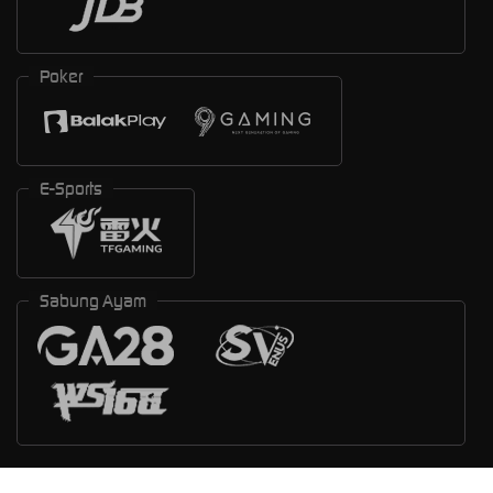
Poker
E-Sports
Sabung Ayam