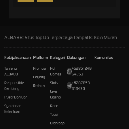
ALBA88: Situs Top Up Terpercaya Tempat Isi Koin Murah
Kebijaksanaan
Platform
Kategori
Dukungan
Komunitas
Tentang
Promosi
Hot
+62851249
ALBA88
Games
64253
Loyalty
Responsible
Slots
+6287853
Referral
Gambling
319430
Live
Pusat Bantuan
Casino
Syarat dan
Race
Ketentuan
Togel
Olahraga