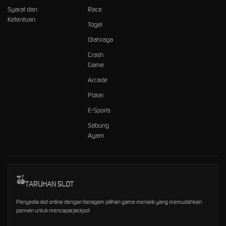
Syarat dan
Race
Ketentuan
Togel
Olahraga
Crash
Game
Arcade
Poker
E-Sports
Sabung
Ayam
TARUHAN SLOT
Penyedia slot online dengan beragam pilihan game menarik yang memudahkan
pemain untuk mencapai jackpot