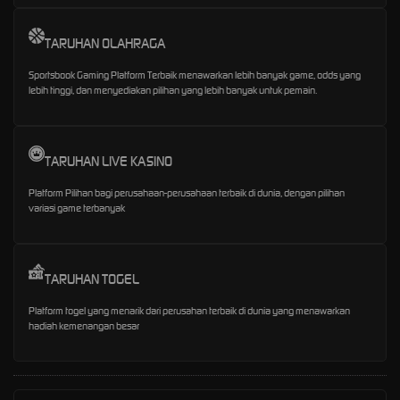
TARUHAN OLAHRAGA
Sportsbook Gaming Platform Terbaik menawarkan lebih banyak game, odds yang
lebih tinggi, dan menyediakan pilihan yang lebih banyak untuk pemain.
TARUHAN LIVE KASINO
Platform Pilihan bagi perusahaan-perusahaan terbaik di dunia, dengan pilihan
variasi game terbanyak
TARUHAN TOGEL
Platform togel yang menarik dari perusahan terbaik di dunia yang menawarkan
hadiah kemenangan besar