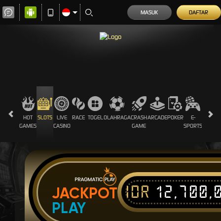
MASUK
DAFTAR
HOT
SLOTS
LIVE
RACE
TOGEL
OLAHRAGA
CRASH
ARCADE
POKER
E-
SABUN
GAMES
CASINO
GAME
SPORTS
AYAM
IDR
12,700,
JACKPOT
PLAY