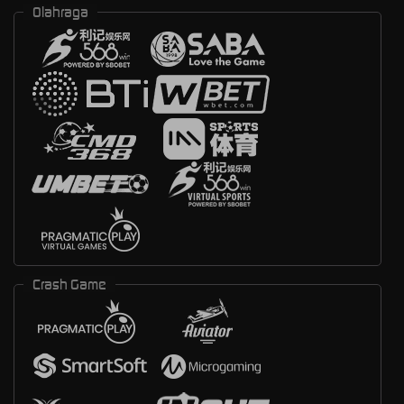
Olahraga
Crash Game