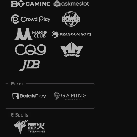
Poker
E-Sports