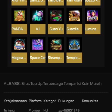
Alien Invasion
Dance Dance Dance
Kaiju Battle
Kart Rush
Speed Runner
PANDA BLESSING
A.I
Guan Yu
Guardian of Gold
Lumina Drift
Magica Owl
Space Cat
Steampunk Heist
Temple of Horus
ALBA88: Situs Top Up Terpercaya Tempat Isi Koin Murah
Kebijaksanaan
Platform
Kategori
Dukungan
Komunitas
Tentang
Promosi
Hot
+62851249