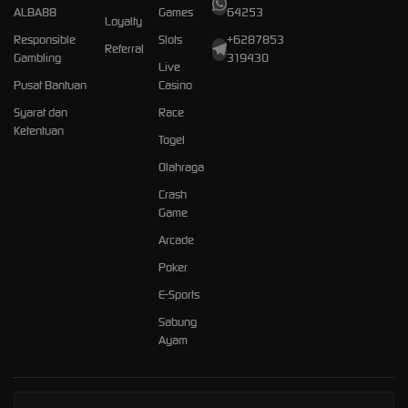
ALBA88
Games
64253
Loyalty
Responsible
Slots
+6287853
Referral
Gambling
319430
Live
Pusat Bantuan
Casino
Syarat dan
Race
Ketentuan
Togel
Olahraga
Crash
Game
Arcade
Poker
E-Sports
Sabung
Ayam