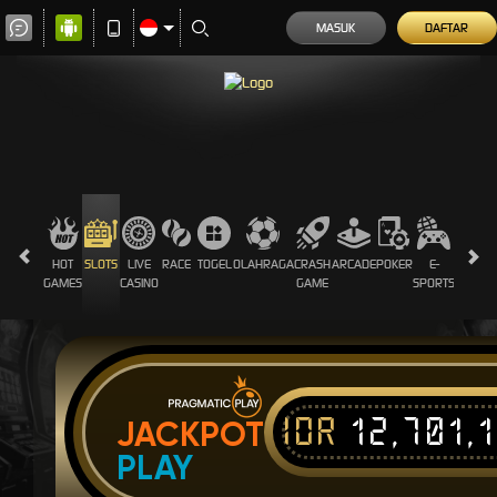
MASUK
DAFTAR
HOT
SLOTS
LIVE
RACE
TOGEL
OLAHRAGA
CRASH
ARCADE
POKER
E-
SABUN
GAMES
CASINO
GAME
SPORTS
AYAM
IDR
12,701,
JACKPOT
PLAY