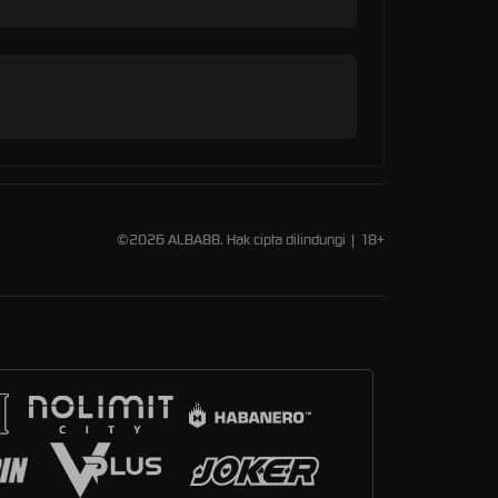
©2026 ALBA88. Hak cipta dilindungi | 18+