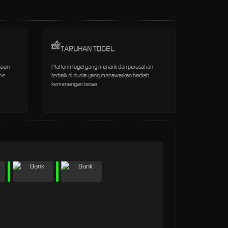
TARUHAN TOGEL
haan
Platform togel yang menarik dari perusahan
ame
terbaik di dunia yang menawarkan hadiah
kemenangan besar