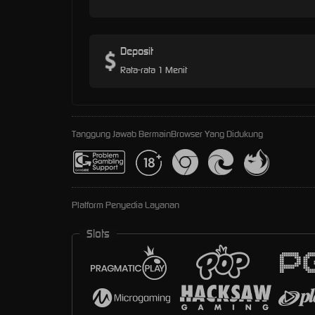
Deposit
Rata-rata 1 Menit
Tanggung Jawab Bermain
Browser Yang Didukung
Platform Penyedia Layanan
Slots