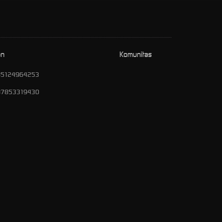
an
Komunitas
85124964253
87853319430