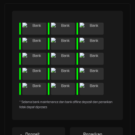
* Selama bank maintenance dan bank offline deposit dan penarikan
tidak dapat diproses
Deposit
Penarikan