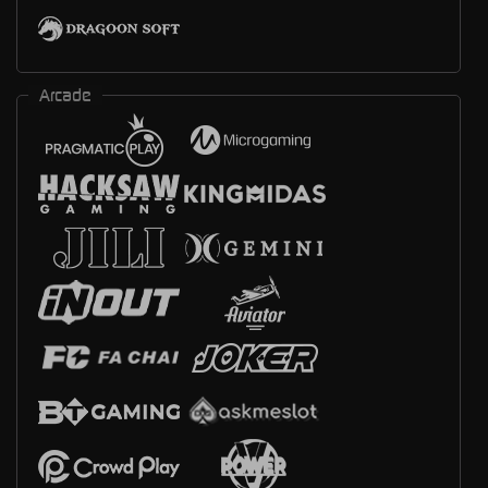
Arcade