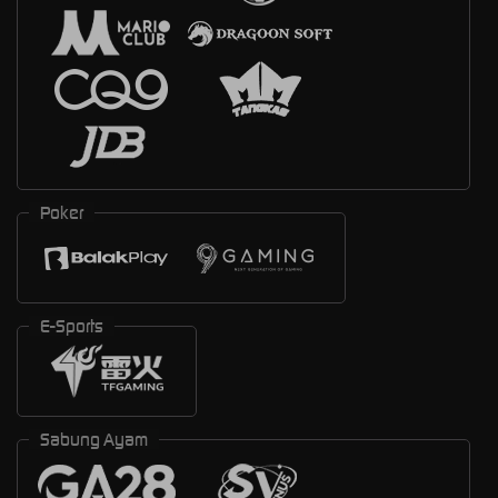
Poker
E-Sports
Sabung Ayam