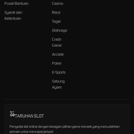
Pusat Bantuan
Casino
Syarat dan
Race
Ketentuan
Togel
Olahraga
Crash
Game
Arcade
Poker
E-Sports
Sabung
Ayam
TARUHAN SLOT
Penyedia slot online dengan beragam pilihan game menarik yang memudahkan
pemain untuk mencapai jackpot