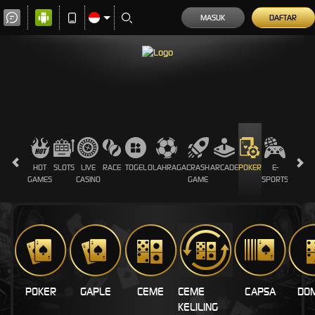
MASUK
DAFTAR
HOT
SLOTS
LIVE
RACE
TOGEL
OLAHRAGA
CRASH
ARCADE
POKER
E-
SABUN
GAMES
CASINO
GAME
SPORTS
AYAM
POKER
GAPLE
CEME
CEME
CAPSA
DOM
KELILING