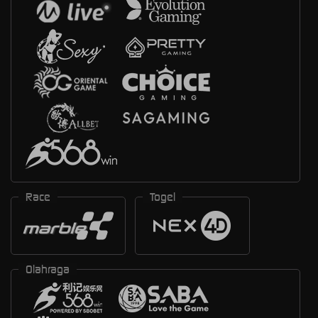
Race
Togel
Olahraga