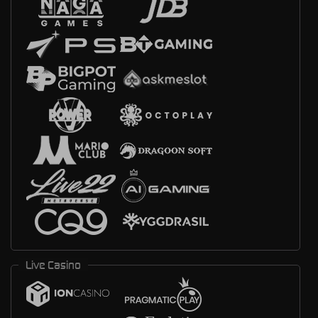
Live Casino