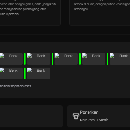
kan lebih banyak game, odds yang lebih
terbaik di dunia, dengan pilihan variasi g
 dan menyediakan pilihan yang lebih
terbanyak
untuk pemain.
an tidak dapat diproses
Penarikan
Rata-rata 3 Menit