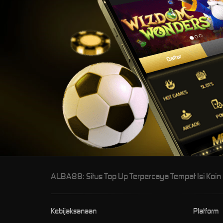
akuhok****1
IDR
2,998,800.00
Gates of Olympus Super
Scatter
akuhok****1
IDR
2,739,600.00
Gates of Olympus Super
Scatter
akuhok****1
IDR
2,313,000.00
Gates of Olympus Super
Scatter
l****5
IDR
1,709,800.00
Starlight Princess Super Scatter
jo****1
ALBA88: Situs Top Up Terpercaya Tempat Isi Koi
IDR
1,625,200.00
Mahjong Wins 2
akuhok****1
Kebijaksanaan
Platform
IDR
1,335,600.00
Gates of Olympus Super