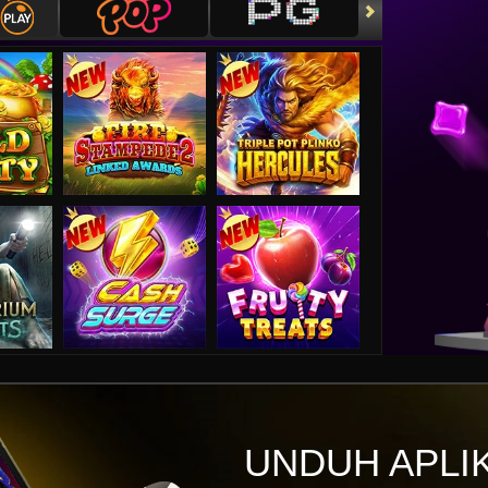
UNDUH APLIK