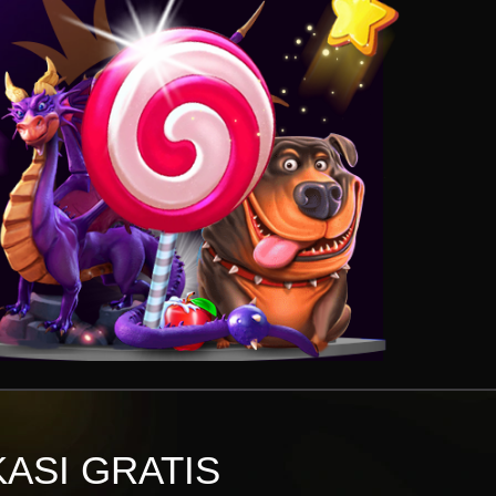
ASI GRATIS