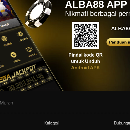
ALBA88 APP
Nikmati berbagai pe
ALBA8
Panduan i
Pindai kode QR
untuk Unduh
Android APK
n Murah
Kategori
Dukung