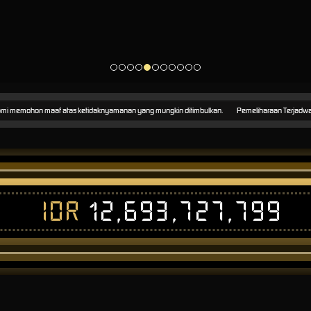
memohon maaf atas ketidaknyamanan yang mungkin ditimbulkan.
Pemeliharaan Terjadwal: Marbl
IDR
12,693,727,799