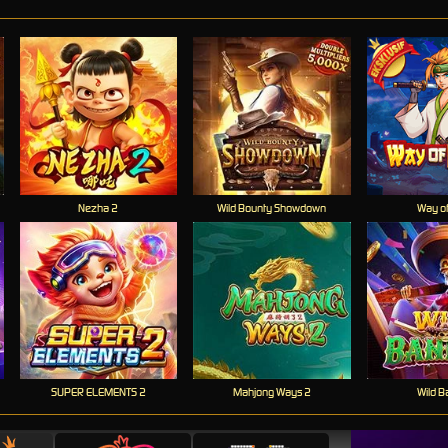
Nezha 2
Wild Bounty Showdown
Way of
SUPER ELEMENTS 2
Mahjong Ways 2
Wild B