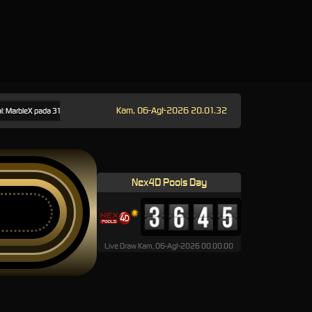
Kam, 06-Agt-2026 20.01.32
eX pada 31-Jul-2026 dari 00.00.00 sampai 31-Jul-2027 00.00.00. Selama waktu ini, MarbleX p
Nex4D Pools Day
Live Draw Kam, 06-Agt-2026 00.00.00