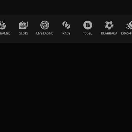
 GAMES
SLOTS
LIVE CASINO
RACE
TOGEL
OLAHRAGA
CRASH