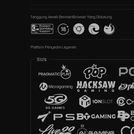
Tanggung Jawab Bermain
Browser Yang Didukung
Platform Penyedia Layanan
Slots