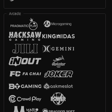
Arcade