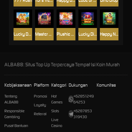
777 Rush
Tut's Treasure Tower
Happy Dragon
Code of Cairo
Dino Drop
Lucky Dog
Master Gems
Plushie Wins
Lucky Dice
Happy Nets
ALBA88: Situs Top Up Terpercaya Tempat Isi Koin Murah
Kebijaksanaan
Platform
Kategori
Dukungan
Komunitas
Tentang
Promosi
Hot
+62851249
ALBA88
Games
64253
Loyalty
Responsible
Slots
+6287853
Referral
Gambling
319430
Live
Pusat Bantuan
Casino