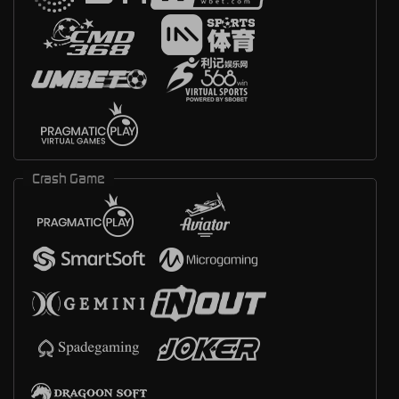
Crash Game