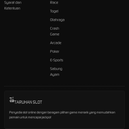
Syarat dan
Race
Ketentuan
Togel
Olahraga
Crash
Game
Arcade
Poker
E-Sports
Sabung
Ayam
TARUHAN SLOT
Penyedia slot online dengan beragam pilihan game menarik yang memudahkan
pemain untuk mencapai jackpot