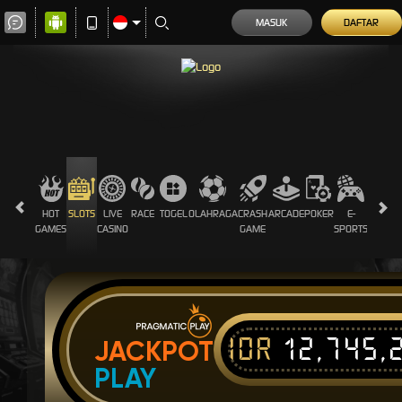
MASUK
DAFTAR
HOT
SLOTS
LIVE
RACE
TOGEL
OLAHRAGA
CRASH
ARCADE
POKER
E-
SABUN
GAMES
CASINO
GAME
SPORTS
AYAM
IDR
12,745,
JACKPOT
PLAY