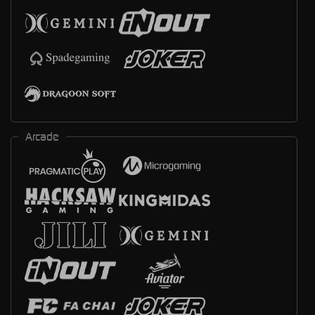
Arcade