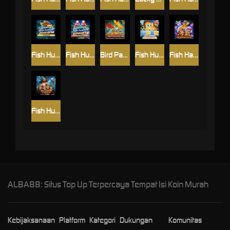
Fish Hunter 2 EX-Newbie
Fish Hunter 2 EX-My Club
Bird Paradise
Fish Hunter Spongebob
Fish Haiba
Fish Hunting: Li Kui Pi Yu
ALBA88: Situs Top Up Terpercaya Tempat Isi Koin Murah
Kebijaksanaan
Platform
Kategori
Dukungan
Komunitas