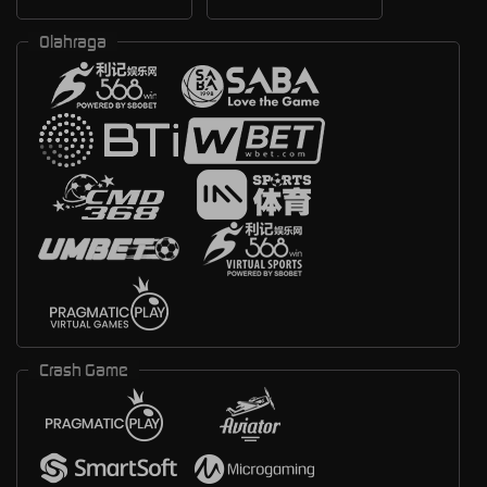
Olahraga
Crash Game