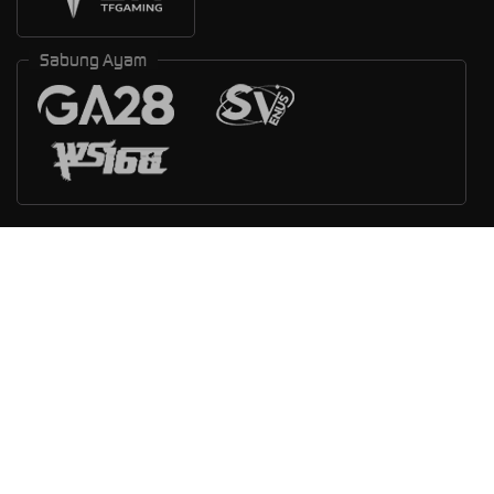
Sabung Ayam