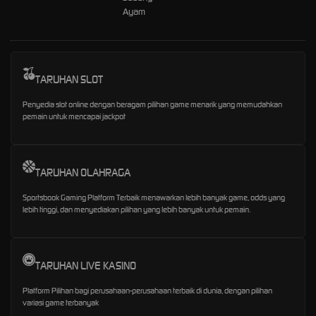
Ayam
TARUHAN SLOT
Penyedia slot online dengan beragam pilihan game menarik yang memudahkan
pemain untuk mencapai jackpot
TARUHAN OLAHRAGA
Sportsbook Gaming Platform Terbaik menawarkan lebih banyak game, odds yang
lebih tinggi, dan menyediakan pilihan yang lebih banyak untuk pemain.
TARUHAN LIVE KASINO
Platform Pilihan bagi perusahaan-perusahaan terbaik di dunia, dengan pilihan
variasi game terbanyak