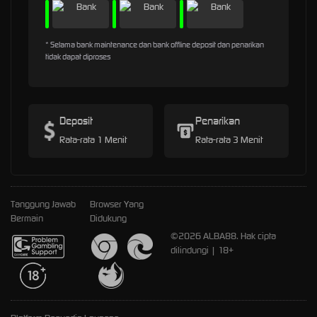
* Selama bank maintenance dan bank offline deposit dan penarikan
tidak dapat diproses
Deposit
Penarikan
Rata-rata 1 Menit
Rata-rata 3 Menit
Tanggung Jawab
Browser Yang
Bermain
Didukung
©2026 ALBA88. Hak cipta
dilindungi | 18+