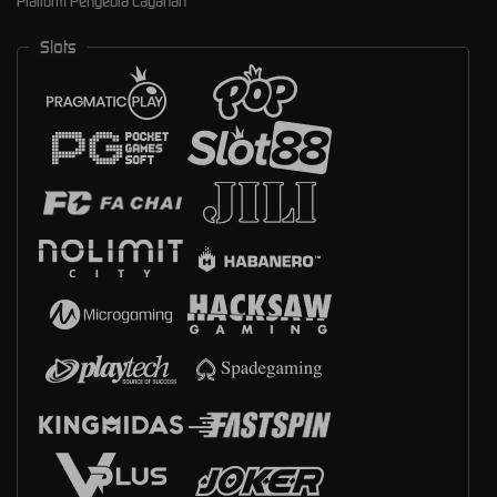
Platform Penyedia Layanan
Slots