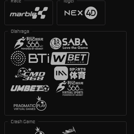
Race
Togel
Olahraga
Crash Game