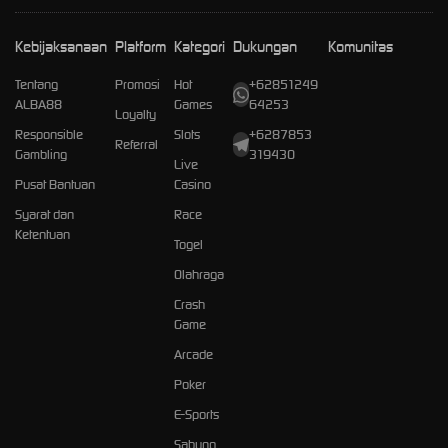
Kebijaksanaan
Platform
Kategori
Dukungan
Komunitas
Tentang
Promosi
Hot
+62851249
ALBA88
Games
64253
Loyalty
Responsible
Slots
+6287853
Referral
Gambling
319430
Live
Pusat Bantuan
Casino
Syarat dan
Race
Ketentuan
Togel
Olahraga
Crash
Game
Arcade
Poker
E-Sports
Sabung