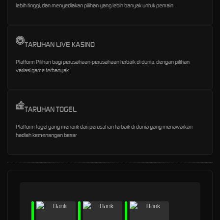
lebih tinggi, dan menyediakan pilihan yang lebih banyak untuk pemain.
TARUHAN LIVE KASINO
Platform Pilihan bagi perusahaan-perusahaan terbaik di dunia, dengan pilihan
variasi game terbanyak
TARUHAN TOGEL
Platform togel yang menarik dari perusahan terbaik di dunia yang menawarkan
hadiah kemenangan besar