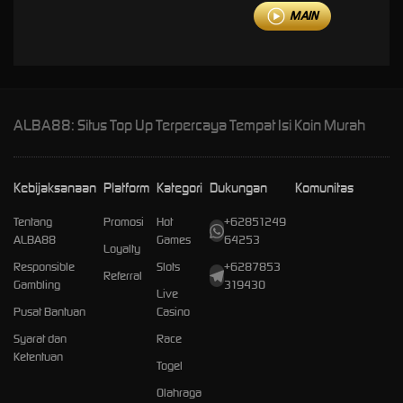
MAIN
ALBA88: Situs Top Up Terpercaya Tempat Isi Koin Murah
Kebijaksanaan
Platform
Kategori
Dukungan
Komunitas
Tentang
Promosi
Hot
+62851249
ALBA88
Games
64253
Loyalty
Responsible
Slots
+6287853
Referral
Gambling
319430
Live
Pusat Bantuan
Casino
Syarat dan
Race
Ketentuan
Togel
Olahraga