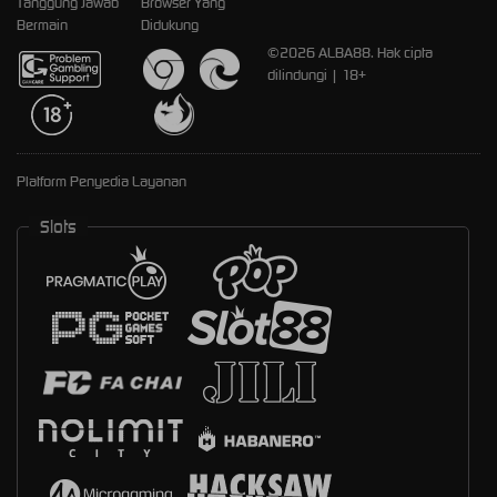
Tanggung Jawab
Browser Yang
Bermain
Didukung
©2026 ALBA88. Hak cipta
dilindungi | 18+
Platform Penyedia Layanan
Slots