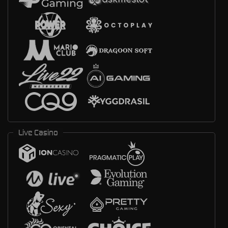
Live Casino