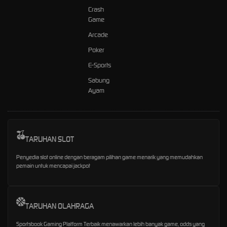
Crash
Game
Arcade
Poker
E-Sports
Sabung
Ayam
TARUHAN SLOT
Penyedia slot online dengan beragam pilihan game menarik yang memudahkan
pemain untuk mencapai jackpot
TARUHAN OLAHRAGA
Sportsbook Gaming Platform Terbaik menawarkan lebih banyak game, odds yang