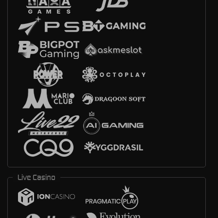
Live Casino