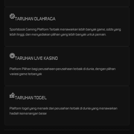
TARUHAN OLAHRAGA
Sportsbook Gaming Platform Terbaik menawarkan lebih banyak game, odds yang
lebih tinggi, dan menyediakan pilihan yang lebih banyak untuk pemain.
TARUHAN LIVE KASINO
Platform Pilihan bagi perusahaan-perusahaan terbaik di dunia, dengan pilihan
variasi game terbanyak
TARUHAN TOGEL
Platform togel yang menarik dari perusahan terbaik di dunia yang menawarkan
hadiah kemenangan besar