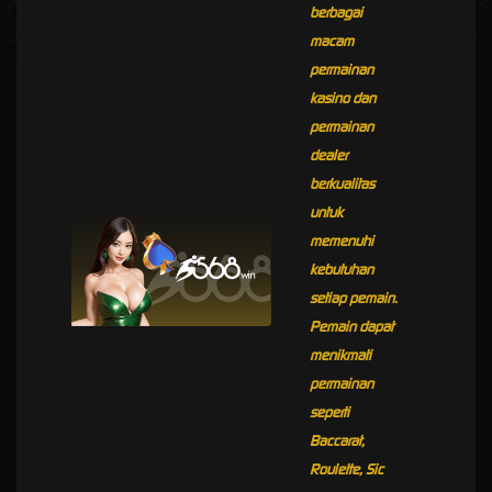
berbagai
macam
permainan
kasino dan
permainan
dealer
berkualitas
untuk
memenuhi
kebutuhan
setiap pemain.
Pemain dapat
menikmati
permainan
seperti
Baccarat,
Roulette, Sic