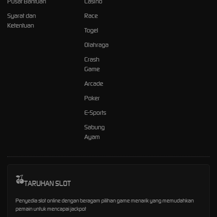
Pusat Bantuan
Casino
Syarat dan
Race
Ketentuan
Togel
Olahraga
Crash
Game
Arcade
Poker
E-Sports
Sabung
Ayam
TARUHAN SLOT
Penyedia slot online dengan beragam pilihan game menarik yang memudahkan
pemain untuk mencapai jackpot