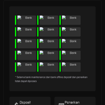
* Selama bank maintenance dan bank offline deposit dan penarikan
tidak dapat diproses
Deposit
Penarikan