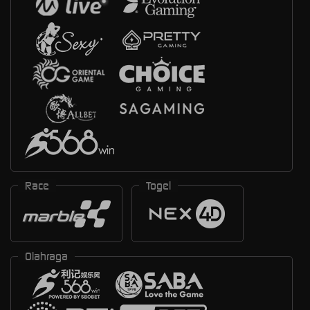
Race
Togel
Olahraga