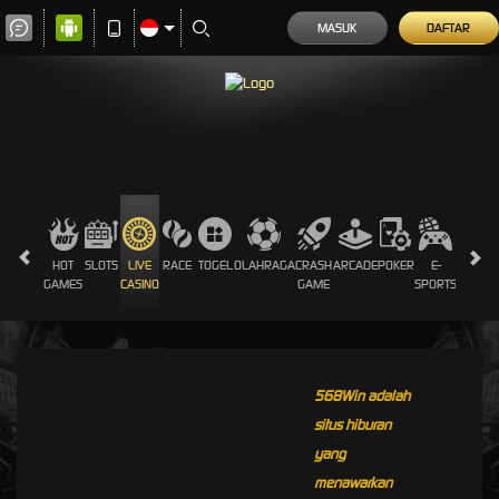
MASUK
DAFTAR
HOT
SLOTS
LIVE
RACE
TOGEL
OLAHRAGA
CRASH
ARCADE
POKER
E-
SABUN
GAMES
CASINO
GAME
SPORTS
AYAM
568Win adalah
situs hiburan
yang
menawarkan