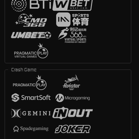
Crash Game