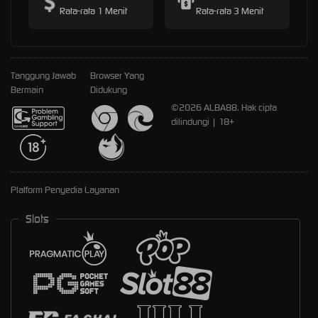
Rata-rata 1 Menit
Rata-rata 3 Menit
Tanggung Jawab
Browser Yang
Bermain
Didukung
©2026 ALBA88. Hak cipta
dilindungi | 18+
Platform Penyedia Layanan
Slots