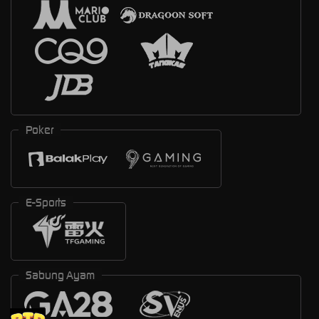
Poker
E-Sports
Sabung Ayam